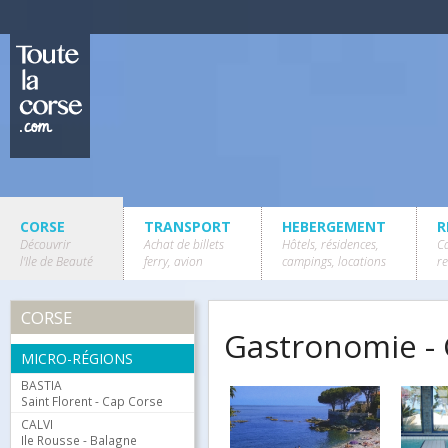
CORSE
TRANSPORT
HEBERGEMENT
R
Découvrir
Achat de billets
Hôtels, résidences,
Ca
l'Ile de Beauté
ferry, avion
campings, locations
r
CORSE
Gastronomie - 
MICRO-RÉGIONS
BASTIA
Saint Florent - Cap Corse
CALVI
Ile Rousse - Balagne