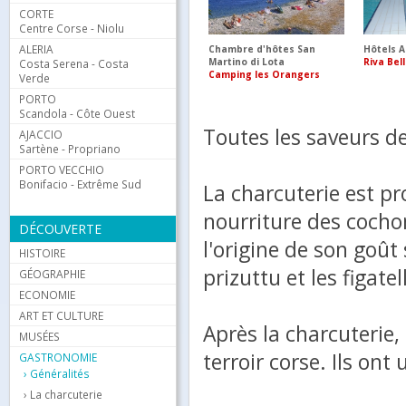
CORTE
Centre Corse - Niolu
ALERIA
Chambre d'hôtes San
Hôtels A
Martino di Lota
Riva Bel
Costa Serena - Costa
Camping les Orangers
Verde
PORTO
Scandola - Côte Ouest
Toutes les saveurs de
AJACCIO
Sartène - Propriano
PORTO VECCHIO
Bonifacio - Extrême Sud
La charcuterie est pr
nourriture des cocho
DÉCOUVERTE
l'origine de son goût s
HISTOIRE
prizuttu et les figate
GÉOGRAPHIE
ECONOMIE
ART ET CULTURE
Après la charcuterie,
MUSÉES
terroir corse. Ils on
GASTRONOMIE
Généralités
La charcuterie