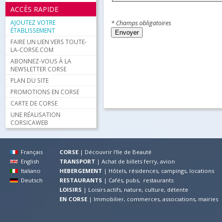
ACCÈS RAPIDE
AJOUTEZ VOTRE
* Champs obligatoires
ÉTABLISSEMENT
FAIRE UN LIEN VERS TOUTE-
LA-CORSE.COM
ABONNEZ-VOUS À LA
NEWSLETTER CORSE
PLAN DU SITE
PROMOTIONS EN CORSE
CARTE DE CORSE
UNE RÉALISATION
CORSICAWEB
Français
CORSE
|
Découvrir l'Ile de Beauté
English
TRANSPORT
|
Achat de billets ferry, avion
Italiano
HEBERGEMENT
|
Hôtels, résidences, campings, locations
Deutsch
RESTAURANTS
|
Cafés, pubs, restaurants
LOISIRS
|
Loisirs actifs, nature, culture, détente
EN CORSE
|
Immobilier, commerces, associations, mairies