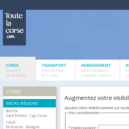
CORSE
TRANSPORT
HEBERGEMENT
R
Découvrir
Achat de billets
Hôtels, résidences,
Ca
l'Ile de Beauté
ferry, avion
campings, locations
r
CORSE
Augmentez votre visibili
MICRO-RÉGIONS
Ajoutez votre établissement sur tout
BASTIA
Vos coordonnées
Saint Florent - Cap Corse
CALVI
Ile Rousse - Balagne
* Etablissement :