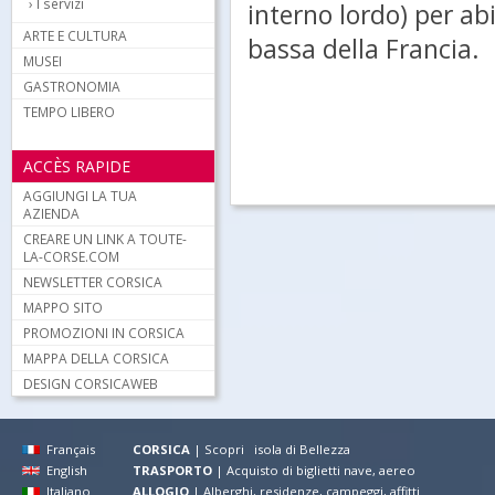
I servizi
interno lordo) per abi
ARTE E CULTURA
bassa della Francia.
MUSEI
GASTRONOMIA
TEMPO LIBERO
ACCÈS RAPIDE
AGGIUNGI LA TUA
AZIENDA
CREARE UN LINK A TOUTE-
LA-CORSE.COM
NEWSLETTER CORSICA
MAPPO SITO
PROMOZIONI IN CORSICA
MAPPA DELLA CORSICA
DESIGN CORSICAWEB
Français
CORSICA
|
Scopri isola di Bellezza
English
TRASPORTO
|
Acquisto di biglietti nave, aereo
Italiano
ALLOGIO
|
Alberghi, residenze, campeggi, affitti