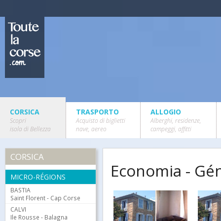
CORSICA
TRASPORTO
ALLOGIO
Scopri
Acquisto di biglietti
Alberghi, residenze,
isola di Bellezza
nave, aereo
campeggi, affitti
CORSICA
Economia - Gén
MICRO-RÉGIONS
BASTIA
Saint Florent - Cap Corse
CALVI
Ile Rousse - Balagna