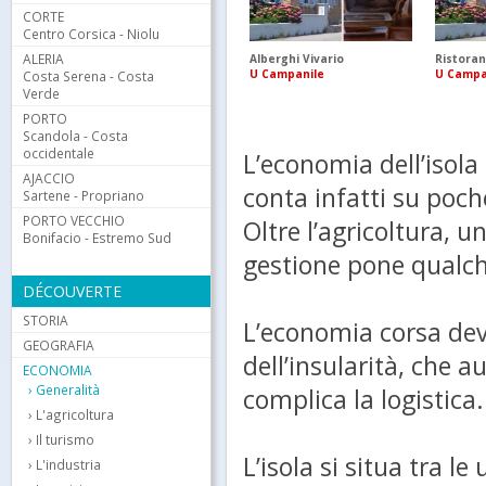
CORTE
Centro Corsica - Niolu
ALERIA
Alberghi Vivario
Ristoran
U Campanile
U Campa
Costa Serena - Costa
Verde
PORTO
Scandola - Costa
occidentale
L’economia dell’isola
AJACCIO
conta infatti su poch
Sartene - Propriano
PORTO VECCHIO
Oltre l’agricoltura, un
Bonifacio - Estremo Sud
gestione pone qualc
DÉCOUVERTE
STORIA
L’economia corsa deve
GEOGRAFIA
dell’insularità, che a
ECONOMIA
Generalità
complica la logistica.
L'agricoltura
Il turismo
L’isola si situa tra le
L'industria