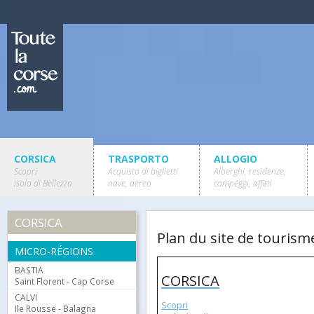
CORSICA
TRASPORTO
ALLOGIO
Scopri
Acquisto di biglietti
Alberghi, residenze,
isola di Bellezza
nave, aereo
campeggi, affitti
CORSICA
Plan du site de tourism
MICRO-RÉGIONS
BASTIA
CORSICA
Saint Florent - Cap Corse
CALVI
Scopri
Ile Rousse - Balagna