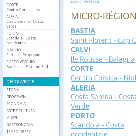
isola di Bellezza
CORTE
Centro Corsica - Niolu
MICRO-RÉGIO
ALERIA
Costa Serena - Costa
Verde
BASTIA
PORTO
Scandola - Costa
Saint Florent - Cap 
occidentale
CALVI
AJACCIO
Sartene - Propriano
Ile Rousse - Balagna
PORTO VECCHIO
CORTE
Bonifacio - Estremo Sud
Centro Corsica - Nio
DÉCOUVERTE
ALERIA
STORIA
Costa Serena - Cost
GEOGRAFIA
ECONOMIA
Verde
ARTE E CULTURA
PORTO
MUSEI
Scandola - Costa
GASTRONOMIA
TEMPO LIBERO
occidentale