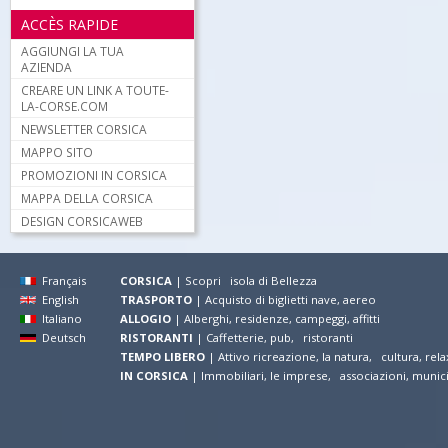
ACCÈS RAPIDE
AGGIUNGI LA TUA
AZIENDA
CREARE UN LINK A TOUTE-
LA-CORSE.COM
NEWSLETTER CORSICA
MAPPO SITO
PROMOZIONI IN CORSICA
MAPPA DELLA CORSICA
DESIGN CORSICAWEB
Français
CORSICA
|
Scopri isola di Bellezza
English
TRASPORTO
|
Acquisto di biglietti nave, aereo
Italiano
ALLOGIO
|
Alberghi, residenze, campeggi, affitti
Deutsch
RISTORANTI
|
Caffetterie, pub, ristoranti
TEMPO LIBERO
|
Attivo ricreazione, la natura, cultura, rela
IN CORSICA
|
Immobiliari, le imprese, associazioni, munic