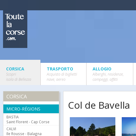
CORSICA
TRASPORTO
ALLOGIO
Scopri
Acquisto di biglietti
Alberghi, residenze,
isola di Bellezza
nave, aereo
campeggi, affitti
CORSICA
Col de Bavella
MICRO-RÉGIONS
BASTIA
Saint Florent - Cap Corse
CALVI
Ile Rousse - Balagna