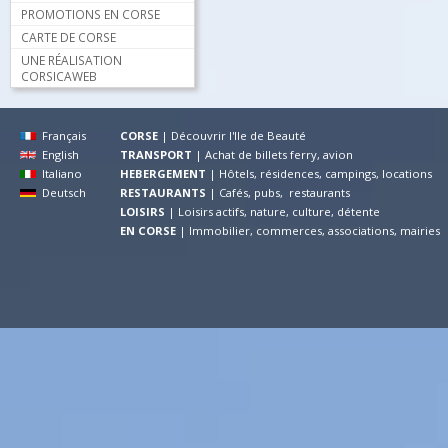
PROMOTIONS EN CORSE
CARTE DE CORSE
UNE RÉALISATION
CORSICAWEB
Français
CORSE
|
Découvrir l'Ile de Beauté
English
TRANSPORT
|
Achat de billets ferry, avion
Italiano
HEBERGEMENT
|
Hôtels, résidences, campings, locations
Deutsch
RESTAURANTS
|
Cafés, pubs, restaurants
LOISIRS
|
Loisirs actifs, nature, culture, détente
EN CORSE
|
Immobilier, commerces, associations, mairies