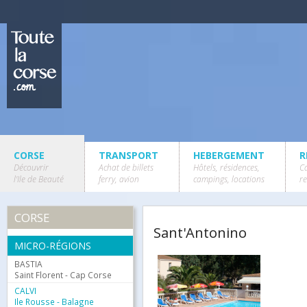
CORSE
TRANSPORT
HEBERGEMENT
R
Découvrir
Achat de billets
Hôtels, résidences,
Ca
l'Ile de Beauté
ferry, avion
campings, locations
r
CORSE
Sant'Antonino
MICRO-RÉGIONS
BASTIA
Saint Florent - Cap Corse
CALVI
Ile Rousse - Balagne