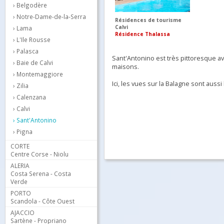
Belgodère
Notre-Dame-de-la-Serra
Résidences de tourisme
Calvi
Lama
Résidence Thalassa
L'Ile Rousse
Palasca
Sant'Antonino est très pittoresque av
Baie de Calvi
maisons.
Montemaggiore
Ici, les vues sur la Balagne sont aus
Zilia
Calenzana
Calvi
Sant'Antonino
Pigna
CORTE
Centre Corse - Niolu
ALERIA
Costa Serena - Costa
Verde
PORTO
Scandola - Côte Ouest
AJACCIO
Sartène - Propriano