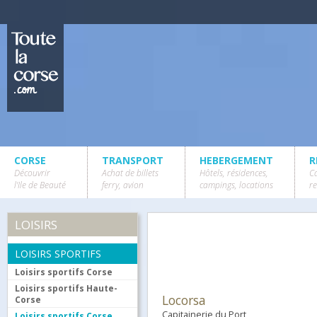
CORSE
TRANSPORT
HEBERGEMENT
R
Découvrir
Achat de billets
Hôtels, résidences,
Ca
l'Ile de Beauté
ferry, avion
campings, locations
r
LOISIRS
LOISIRS SPORTIFS
Loisirs sportifs Corse
Loisirs sportifs Haute-
Locorsa
Corse
Capitainerie du Port
Loisirs sportifs Corse