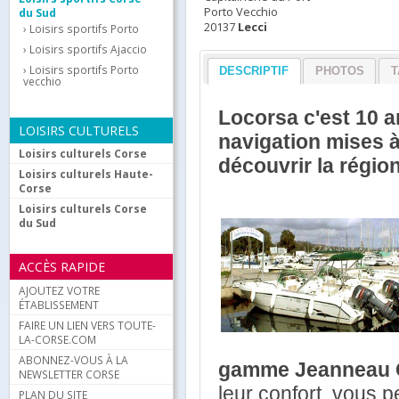
Porto Vecchio
du Sud
20137
Lecci
Loisirs sportifs Porto
Loisirs sportifs Ajaccio
Loisirs sportifs Porto
DESCRIPTIF
PHOTOS
T
vecchio
Locorsa c'est 10 a
LOISIRS CULTURELS
navigation mises à
Loisirs culturels Corse
découvrir la régio
Loisirs culturels Haute-
Corse
Loisirs culturels Corse
du Sud
ACCÈS RAPIDE
AJOUTEZ VOTRE
ÉTABLISSEMENT
FAIRE UN LIEN VERS TOUTE-
LA-CORSE.COM
ABONNEZ-VOUS À LA
gamme Jeanneau 
NEWSLETTER CORSE
leur confort, vous 
PLAN DU SITE