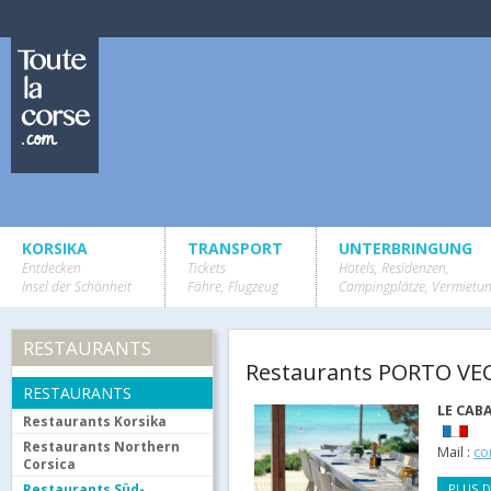
KORSIKA
TRANSPORT
UNTERBRINGUNG
Entdecken
Tickets
Hotels, Residenzen,
Insel der Schönheit
Fähre, Flugzeug
Campingplätze, Vermietu
RESTAURANTS
Restaurants PORTO VECC
RESTAURANTS
LE CAB
Restaurants Korsika
Restaurants Northern
Mail :
co
Corsica
Restaurants Süd-
PLUS D