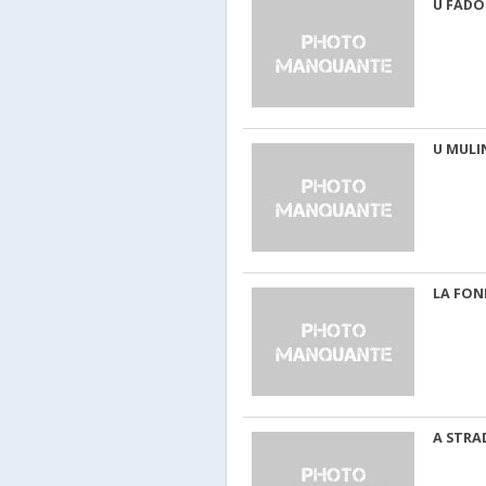
U FADO
U MULI
LA FON
A STRA