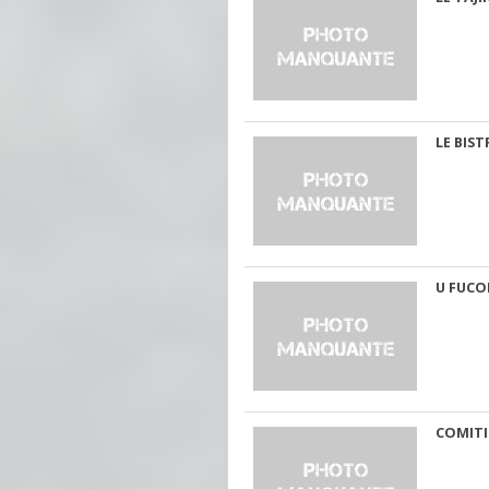
LE BIS
U FUC
COMITI