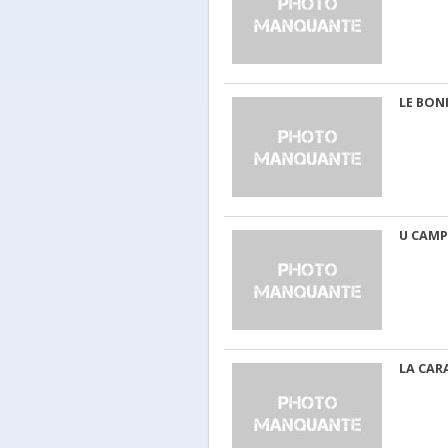
LE BON
U CAMP
LA CAR