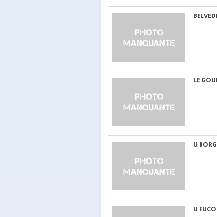
BELVED
LE GOU
U BORG
U FUC