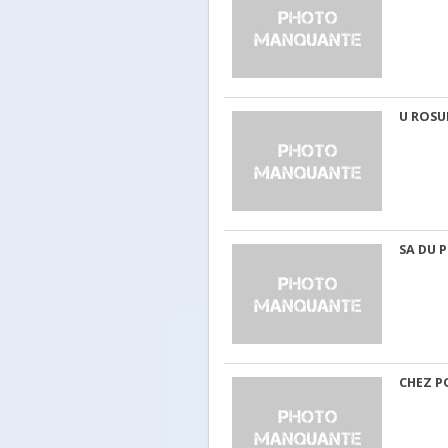
U ROS
SA DU 
CHEZ P