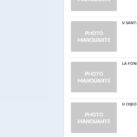
U SANT
LA FON
U CHJI